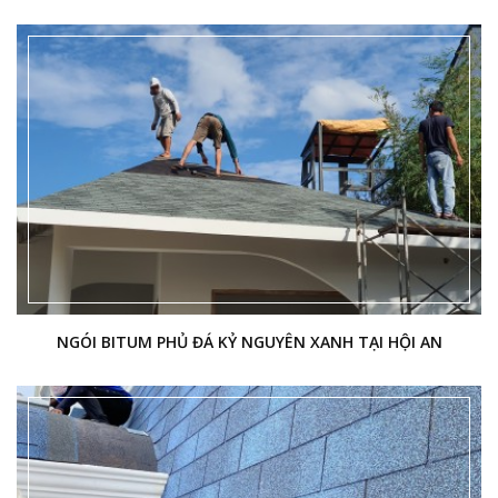
NGÓI BITUM PHỦ ĐÁ KỶ NGUYÊN XANH TẠI HỘI AN