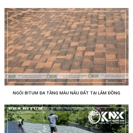
NGÓI BITUM ĐA TẦNG MÀU NÂU ĐẤT TẠI LÂM ĐỒNG