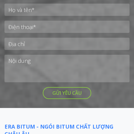
ERA BITUM - NGÓI BITUM CHẤT LƯỢNG