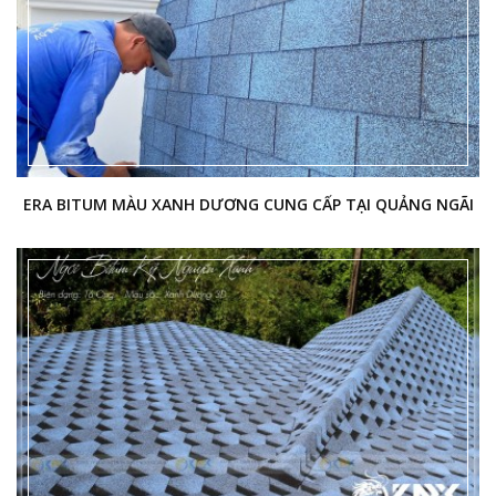
ERA BITUM MÀU XANH DƯƠNG CUNG CẤP TẠI QUẢNG NGÃI