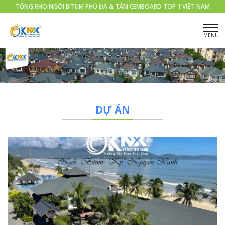
TỔNG KHO NGÓI BITUM PHỦ ĐÁ & TẤM CEMBOARD TOP 1 VIỆT NAM
DỰ ÁN