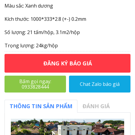
Màu sắc: Xanh dương
Kích thước: 1000*333*2.8 (+-) 0.2mm
Số lượng: 21 tấm/hộp, 3.1m2/hộp
Trọng lượng: 24kg/hộp
ĐĂNG KÝ BÁO GIÁ
Bấm gọi ngay:
Chat Zalo báo giá
0933828444
THÔNG TIN SẢN PHẨM
ĐÁNH GIÁ