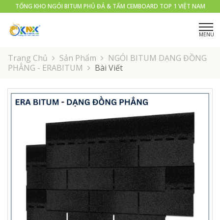
TỔNG KHO NGÓI BITUM PHỦ ĐÁ & TẤM CEMBOARD TOP 1 VIỆT NAM
Trang Chủ
Sản Phẩm
NGÓI BITUM DẠNG ĐỒNG
PHẲNG - ERABITUM
Bài Viết