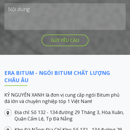
ERA BITUM - NGÓI BITUM CHẤT LƯỢNG
CHÂU ÂU
KỶ NGUYÊN XANH là đơn vị cung cấp ngói Bitum phủ
đá lớn và chuyên nghiệp tóp 1 Việt Nam!
Địa chỉ: Số 132 - 134 đường 29 Tháng 3, Hòa Xuân,
Quận Cẩm Lệ, Tp Đà Nẵng
Kho Đà Nẵng: Địa Chỉ Kho: Số 132 - 134 đường 29