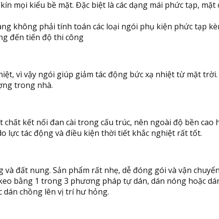
ín mọi kiểu bề mặt. Đặc biệt là các dạng mái phức tạp, mặt c
g không phải tính toán các loại ngói phụ kiện phức tạp kè
ng đến tiến độ thi công
iệt, vì vậy ngói giúp giảm tác động bức xạ nhiệt từ mặt trờ
ượng trong nhà.
t chất kết nối đan cài trong cấu trúc, nên ngoài độ bền cao 
lực tác động và điều kiện thời tiết khắc nghiệt rất tốt.
ng và đất nung. Sản phẩm rất nhẹ, dễ đóng gói và vận chuy
nh keo bằng 1 trong 3 phương pháp tự dán, dán nóng hoặc dá
 dán chồng lên vị trí hư hỏng.