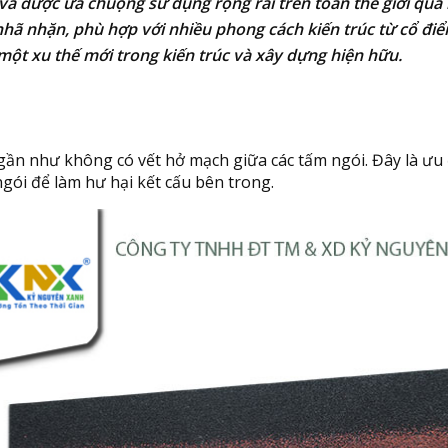
và được ưa chuộng sử dụng rộng rãi trên toàn thế giới qua 
nhã nhặn, phù hợp với nhiều phong cách kiến trúc từ cổ điể
một xu thế mới trong kiến trúc và xây dựng hiện hữu.
y gần như không có vết hở mạch giữa các tấm ngói. Đây là ư
gói để làm hư hại kết cấu bên trong.