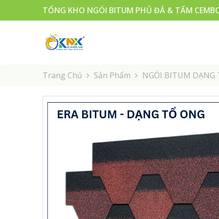
TỔNG KHO NGÓI BITUM PHỦ ĐÁ & TẤM CEMBO
Trang Chủ
Sản Phẩm
NGÓI BITUM DẠNG 