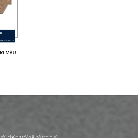
NG MÀU
i, chúng tôi sẽ hỗ trợ quý