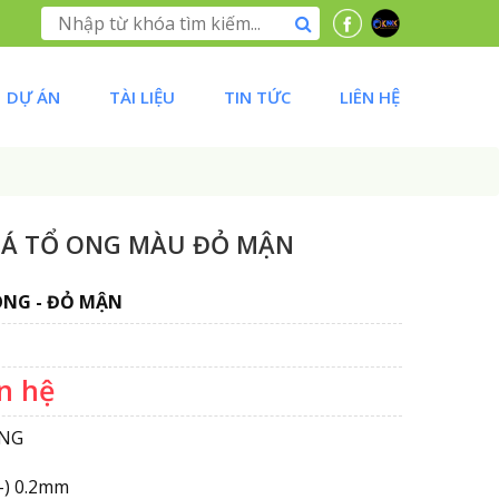
DỰ ÁN
TÀI LIỆU
TIN TỨC
LIÊN HỆ
ĐÁ TỔ ONG MÀU ĐỎ MẬN
ONG - ĐỎ MẬN
n hệ
ONG
+-) 0.2mm