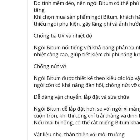
Do tính mềm dẻo, nên ngói Bitum có thể phủ k
tầng.
Khi chọn mua sản phẩm ngói Bitum, khách hàn
thiếu ngói phụ kiện, gây lãng phí và ảnh hưở
Chống tia UV và nhiệt độ
Ngói Bitum nổi tiếng với khả năng phản xạ nh
nhiệt càng cao, giúp tiết kiệm chi phí năng l
Chống nứt vỡ
Ngói Bitum được thiết kế theo kiểu các lớp vậ
ngói còn có khả năng đàn hồi, chống nứt vỡ do 
Dễ dàng vận chuyển, lắp đặt và sửa chữa
Ngói Bitum dễ lắp đặt hơn so với ngói xi mă
cuộn tròn, khi thi công chỉ trải thẳng và dí
Nếu mái bị hỏng, có thể cắt miếng Bitum khác
Vật liệu nhẹ, thân thiện với môi trường