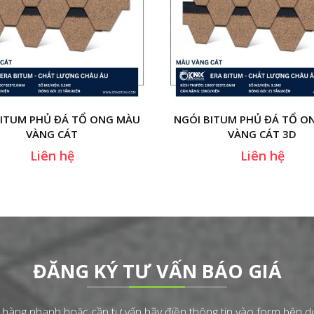
BITUM PHỦ ĐÁ TỔ ONG MÀU
NGÓI BITUM PHỦ ĐÁ TỔ O
VÀNG CÁT
VÀNG CÁT 3D
Liên hệ
Liên hệ
ĐĂNG KÝ TƯ VẤN BÁO GIÁ
àng nhanh hoặc cần tư vấn hãy điền thông tin vào form bên dướ