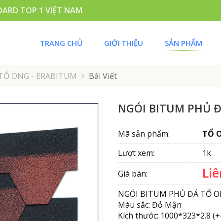
ARD TOP 1 VIỆT NAM
TRANG CHỦ
GIỚI THIỆU
SẢN PHẨM
TỔ ONG - ERABITUM
Bài Viết
NGÓI BITUM PHỦ 
Mã sản phẩm:
TỔ 
Lượt xem:
1k
Liê
Giá bán:
NGÓI BITUM PHỦ ĐÁ TỔ 
Màu sắc: Đỏ Mận
Kích thước: 1000*323*2.8 (