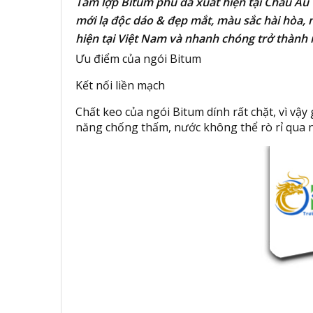
Tấm lợp Bitum phủ đá xuất hiện tại Châu Âu 
mới lạ độc dáo & đẹp mắt, màu sắc hài hòa, 
hiện tại Việt Nam và nhanh chóng trở thành 
Ưu điểm của ngói Bitum
Kết nối liền mạch
Chất keo của ngói Bitum dính rất chặt, vì vậ
năng chống thấm, nước không thể rò rỉ qua n